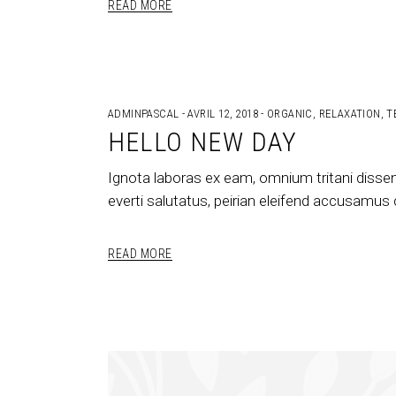
READ MORE
ADMINPASCAL
AVRIL 12, 2018
ORGANIC
,
RELAXATION
,
T
HELLO NEW DAY
Ignota laboras ex eam, omnium tritani disse
everti salutatus, peirian eleifend accusamus
READ MORE