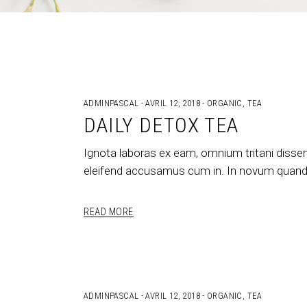
ADMINPASCAL
AVRIL 12, 2018
ORGANIC
,
TEA
DAILY DETOX TEA
Ignota laboras ex eam, omnium tritani dissen
eleifend accusamus cum in. In novum quando
READ MORE
ADMINPASCAL
AVRIL 12, 2018
ORGANIC
,
TEA