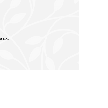
uando.