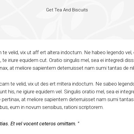
Get Tea And Biscuits
m te velid, vix ut aff ert altera indoctum. Ne habeo legendo vel
is, te iriure equidem cut. Oratio singulis mel, sea ei integredi 
tinax, at meliore sapientem deterruisset nam sumi tantas de nili
icam te velid, vix ut des ert mltera indoctum. Ne sabeo legend
unt his, ne igiure equidem vel. Singulis oratio mel, sea ei inte
 pertinax, at meliore sapientem deterruisset nam sumi tantas d
ibus, eum in novum sensibus, rationi scriptorem.
ntias. Et vel vocent ceteros omittam.