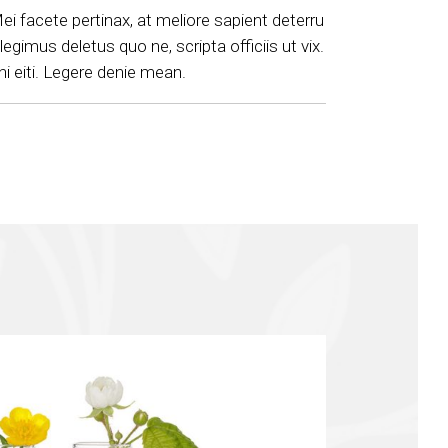
ei facete pertinax, at meliore sapient deterru
legimus deletus quo ne, scripta officiis ut vix.
eni eiti. Legere denie mean.