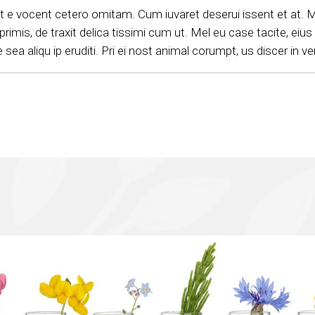
 Et e vocent cetero omitam. Cum iuvaret deserui issent et at. M
rimis, de traxit delica tissimi cum ut. Mel eu case tacite, eius 
Ne sea aliqu ip eruditi. Pri ei nost animal corumpt, us discer in v