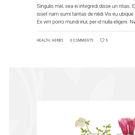
Singulis mel, sea ei integredi disse un ntias.
isset nam sumi tantas de nilidi Vis eu ubique p
Ex vim porro mundi iriur, per id nulla eligeni. 
HEALTH
,
HERBS
0 COMMENTS
5